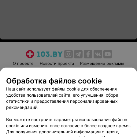
О проекте
Новости проекта
Размещение рекламы
Медицинский маркетинг
Публичный договор
Обработка файлов cookie
Пользовательское соглашение
Способы оплаты
Наш сайт использует файлы cookie для обеспечения
Вакансии
Партнеры
удобства пользователей сайта, его улучшения, сбора
Написать руководителю 103.by
статистики и предоставления персонализированных
Написать в поддержку
рекомендаций.
Персональные настройки cookie
Вы можете настроить параметры использования файлов
Обработка персональных данных
cookie или изменить свое согласие в более позднее время.
Для получения дополнительной информации о целях,