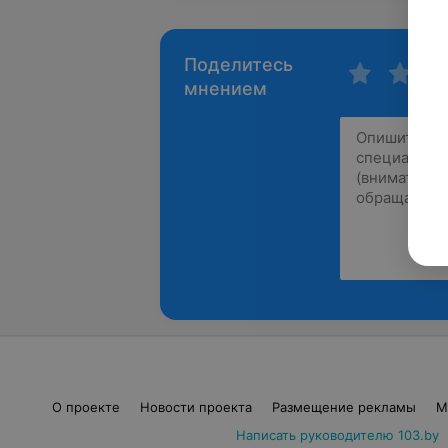
Поделитесь
мнением
О проекте
Новости проекта
Размещение рекламы
М
Написать руководителю 103.by