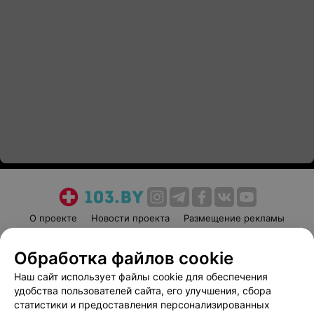
О проекте
Новости проекта
Размещение рекламы
Медицинский маркетинг
Публичный договор
Обработка файлов cookie
Пользовательское соглашение
Способы оплаты
Наш сайт использует файлы cookie для обеспечения
Вакансии
Партнеры
удобства пользователей сайта, его улучшения, сбора
Написать руководителю 103.by
статистики и предоставления персонализированных