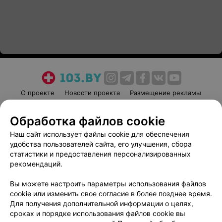
О проекте
Новости проекта
Размещение рекламы
Медицинский маркетинг
Публичный договор
Обработка файлов cookie
Пользовательское соглашение
Способы оплаты
Наш сайт использует файлы cookie для обеспечения
Вакансии
Партнеры
удобства пользователей сайта, его улучшения, сбора
Написать руководителю 103.by
статистики и предоставления персонализированных
Написать в поддержку
рекомендаций.
Персональные настройки cookie
Вы можете настроить параметры использования файлов
Обработка персональных данных
cookie или изменить свое согласие в более позднее время.
Для получения дополнительной информации о целях,
сроках и порядке использования файлов cookie вы