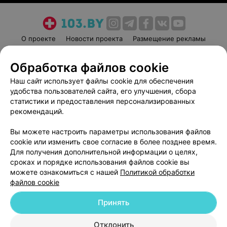
О проекте
Новости проекта
Размещение рекламы
Медицинский маркетинг
Публичный договор
Обработка файлов cookie
Пользовательское соглашение
Способы оплаты
Наш сайт использует файлы cookie для обеспечения
Вакансии
Партнеры
удобства пользователей сайта, его улучшения, сбора
Написать руководителю 103.by
статистики и предоставления персонализированных
Написать в поддержку
рекомендаций.
Персональные настройки cookie
Вы можете настроить параметры использования файлов
Обработка персональных данных
cookie или изменить свое согласие в более позднее время.
Для получения дополнительной информации о целях,
сроках и порядке использования файлов cookie вы
можете ознакомиться с нашей
Политикой обработки
файлов cookie
Принять
© 2026 ООО «Артокс Лаб», УНП 191700409
| 220012, Республика Беларусь,
г. Минск, улица Толбухина, 2, пом. 16 | help@103.by
Отклонить