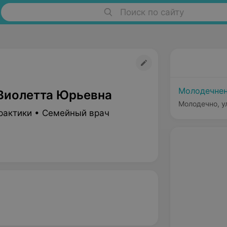
Поиск по сайту
Молодечнен
Виолетта Юрьевна
Молодечно, ул
рактики • Семейный врач