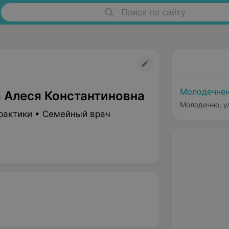
Поиск по сайту
Молодечнен
 Алеся Константиновна
Молодечно, ул
рактики • Семейный врач