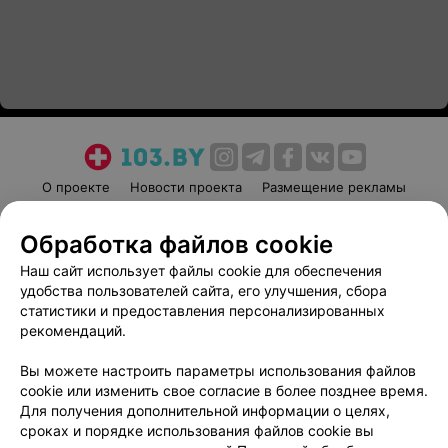
О проекте
Новости проекта
Размещение рекламы
Медицинский маркетинг
Публичный договор
Обработка файлов cookie
Пользовательское соглашение
Способы оплаты
Наш сайт использует файлы cookie для обеспечения
Вакансии
Партнеры
удобства пользователей сайта, его улучшения, сбора
Написать руководителю 103.by
статистики и предоставления персонализированных
Написать в поддержку
рекомендаций.
Персональные настройки cookie
Вы можете настроить параметры использования файлов
Обработка персональных данных
cookie или изменить свое согласие в более позднее время.
Для получения дополнительной информации о целях,
сроках и порядке использования файлов cookie вы