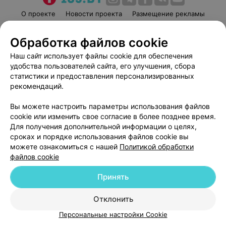
О проекте
Новости проекта
Размещение рекламы
Медицинский маркетинг
Публичный договор
Обработка файлов cookie
Пользовательское соглашение
Способы оплаты
Наш сайт использует файлы cookie для обеспечения
Вакансии
Партнеры
удобства пользователей сайта, его улучшения, сбора
Написать руководителю 103.by
статистики и предоставления персонализированных
Написать в поддержку
рекомендаций.
Персональные настройки cookie
Вы можете настроить параметры использования файлов
Обработка персональных данных
cookie или изменить свое согласие в более позднее время.
Для получения дополнительной информации о целях,
сроках и порядке использования файлов cookie вы
можете ознакомиться с нашей
Политикой обработки
файлов cookie
Принять
© 2026 ООО «Артокс Лаб», УНП 191700409
| 220012, Республика Беларусь,
г. Минск, улица Толбухина, 2, пом. 16 | help@103.by
Отклонить
Служба поддержки
+375 291212755
Персональные настройки Cookie