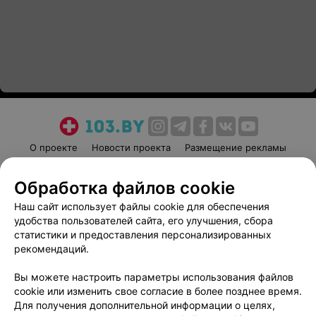
О проекте
Новости проекта
Размещение рекламы
Медицинский маркетинг
Публичный договор
Обработка файлов cookie
Пользовательское соглашение
Способы оплаты
Наш сайт использует файлы cookie для обеспечения
Вакансии
Партнеры
удобства пользователей сайта, его улучшения, сбора
Написать руководителю 103.by
статистики и предоставления персонализированных
Написать в поддержку
рекомендаций.
Персональные настройки cookie
Вы можете настроить параметры использования файлов
Обработка персональных данных
cookie или изменить свое согласие в более позднее время.
Для получения дополнительной информации о целях,