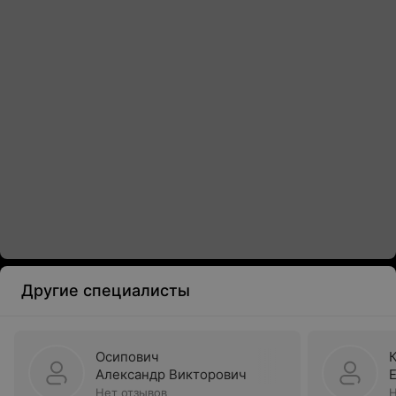
Другие специалисты
Осипович
Александр Викторович
Нет отзывов
Н