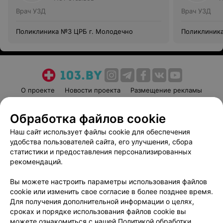
Врач УЗД
Врач УЗД
Поликлиника №3 ЦРБ г. Молодечно
Поликлиника
О проекте
Новости проекта
Размещение рекламы
Медицинский маркетинг
Публичный договор
Обработка файлов cookie
Пользовательское соглашение
Способы оплаты
Наш сайт использует файлы cookie для обеспечения
Вакансии
Партнеры
удобства пользователей сайта, его улучшения, сбора
Написать руководителю 103.by
статистики и предоставления персонализированных
Написать в поддержку
рекомендаций.
Персональные настройки cookie
Вы можете настроить параметры использования файлов
Обработка персональных данных
cookie или изменить свое согласие в более позднее время.
Для получения дополнительной информации о целях,
сроках и порядке использования файлов cookie вы
можете ознакомиться с нашей
Политикой обработки