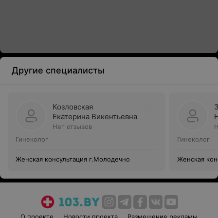
Другие специалисты
Козловская
Екатерина Викентьевна
Нет отзывов
Н
Гинеколог
Гинеколог
Женская консультация г.Молодечно
Женская кон
О проекте
Новости проекта
Размещение рекламы