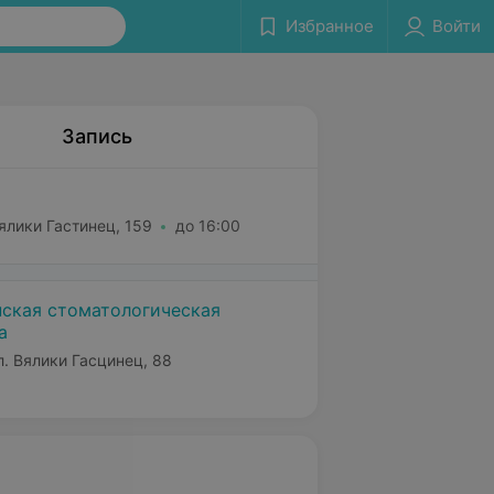
Избранное
Войти
Запись
ялики Гастинец, 159
до 16:00
ская стоматологическая
а
л. Вялики Гасцинец, 88