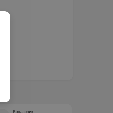
Бондарчик
Житко