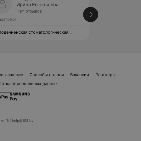
Ирина Евгеньевна
Любов
Нет отзывов
1 отзыв
матолог
Стоматолог
одечненская стоматологическая
Молодечненская с
иклиника
поликлиника
соглашение
Способы оплаты
Вакансии
Партнеры
ботка персональных данных
ом. 16 | help@103.by