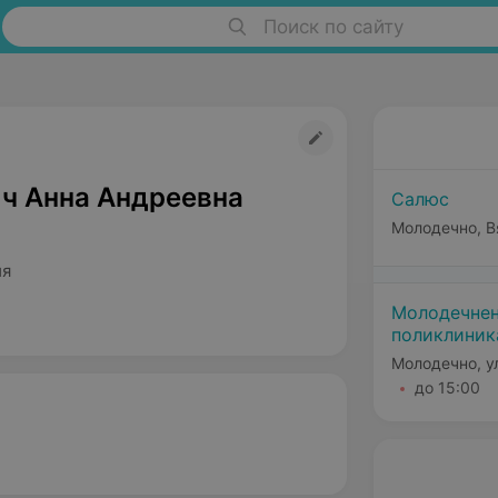
Поиск по сайту
ч Анна Андреевна
Салюс
Молодечно, В
ия
Молодечнен
поликлиник
Молодечно, у
до 15:00