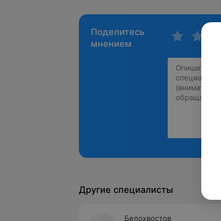
Поделитесь
мнением
Другие специалисты
Белохвостов