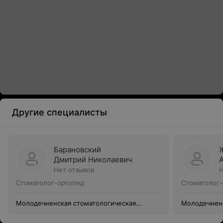
Другие специалисты
Барановский
Дмитрий Николаевич
Нет отзывов
Н
Стоматолог-ортопед
Стоматолог-
Молодечненская стоматологическая
Молодечненс
поликлиника
поликлиник