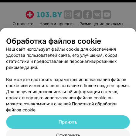
О проекте
Новости проекта
Размещение рекламы
Медицинский маркетинг
Публичный договор
Обработка файлов cookie
Пользовательское соглашение
Способы оплаты
Наш сайт использует файлы cookie для обеспечения
Вакансии
Партнеры
удобства пользователей сайта, его улучшения, сбора
Написать руководителю 103.by
статистики и предоставления персонализированных
Написать в поддержку
рекомендаций.
Персональные настройки cookie
Вы можете настроить параметры использования файлов
Обработка персональных данных
cookie или изменить свое согласие в более позднее время.
Для получения дополнительной информации о целях,
сроках и порядке использования файлов cookie вы
можете ознакомиться с нашей
Политикой обработки
файлов cookie
Принять
© 2026 ООО «Артокс Лаб», УНП 191700409
| 220012, Республика Беларусь,
г. Минск, улица Толбухина, 2, пом. 16 | help@103.by
Отклонить