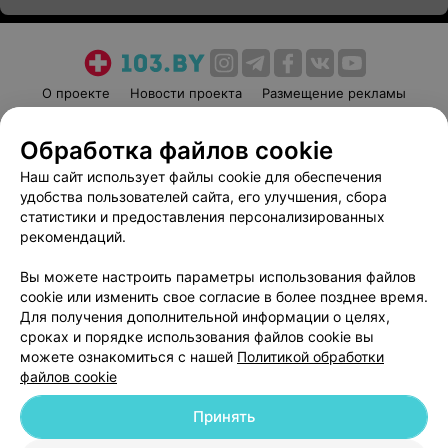
О проекте
Новости проекта
Размещение рекламы
Медицинский маркетинг
Публичный договор
Обработка файлов cookie
Пользовательское соглашение
Способы оплаты
Наш сайт использует файлы cookie для обеспечения
Вакансии
Партнеры
удобства пользователей сайта, его улучшения, сбора
Написать руководителю 103.by
статистики и предоставления персонализированных
Написать в поддержку
рекомендаций.
Персональные настройки cookie
Вы можете настроить параметры использования файлов
Обработка персональных данных
cookie или изменить свое согласие в более позднее время.
Для получения дополнительной информации о целях,
сроках и порядке использования файлов cookie вы
можете ознакомиться с нашей
Политикой обработки
файлов cookie
Принять
© 2026 ООО «Артокс Лаб», УНП 191700409
| 220012, Республика Беларусь,