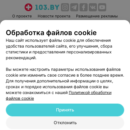
О проекте
Новости проекта
Размещение рекламы
Медицинский маркетинг
Публичный договор
Обработка файлов cookie
Пользовательское соглашение
Способы оплаты
Наш сайт использует файлы cookie для обеспечения
Вакансии
Партнеры
удобства пользователей сайта, его улучшения, сбора
Написать руководителю 103.by
статистики и предоставления персонализированных
Написать в поддержку
рекомендаций.
Персональные настройки cookie
Вы можете настроить параметры использования файлов
Обработка персональных данных
cookie или изменить свое согласие в более позднее время.
Для получения дополнительной информации о целях,
сроках и порядке использования файлов cookie вы
можете ознакомиться с нашей
Политикой обработки
файлов cookie
Принять
© 2026 ООО «Артокс Лаб», УНП 191700409
| 220012, Республика Беларусь,
г. Минск, улица Толбухина, 2, пом. 16 | help@103.by
Отклонить
Служба поддержки
+375 291212755