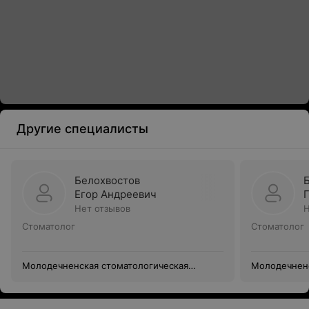
Другие специалисты
Белохвостов
Егор Андреевич
Нет отзывов
Н
Стоматолог
Стоматолог
Молодечненская стоматологическая
Молодечненс
поликлиника
поликлиник