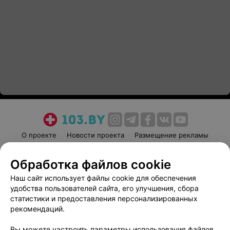
О проекте
Новости проекта
Размещение рекламы
Медицинский маркетинг
Публичный договор
Обработка файлов cookie
Пользовательское соглашение
Способы оплаты
Наш сайт использует файлы cookie для обеспечения
Вакансии
Партнеры
удобства пользователей сайта, его улучшения, сбора
Написать руководителю 103.by
статистики и предоставления персонализированных
Написать в поддержку
рекомендаций.
Персональные настройки cookie
Вы можете настроить параметры использования файлов