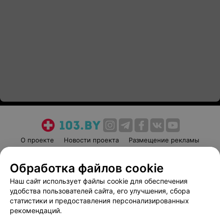
О проекте
Новости проекта
Размещение рекламы
Медицинский маркетинг
Публичный договор
Обработка файлов cookie
Пользовательское соглашение
Способы оплаты
Наш сайт использует файлы cookie для обеспечения
Вакансии
Партнеры
удобства пользователей сайта, его улучшения, сбора
Написать руководителю 103.by
статистики и предоставления персонализированных
Написать в поддержку
рекомендаций.