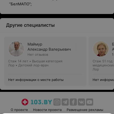
“БелМАПО”;
Другие специалисты
Маймур
Александр Валерьевич
Нет отзывов
1
Стаж 14 лет
•
Высшая категория
Стаж 51 год
Лор • Детский лор-врач
медицинских
Лор
Нет информации о месте работы
Нет информа
О проекте
Новости проекта
Размещение рекламы