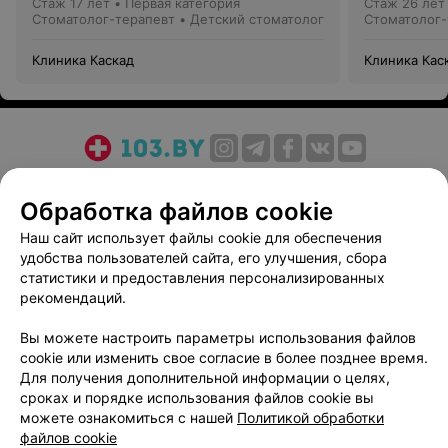
Стаж 17 лет
•
Первая категория
Стаж 26 лет
Стоматолог-терапевт • Детский стоматолог
Стоматолог-
Клиника Каскад
Клиника Кас
О проекте
Новости проекта
Размещение рекламы
Обработка файлов cookie
Медицинский маркетинг
Публичный договор
Пользовательское соглашение
Способы оплаты
Наш сайт использует файлы cookie для обеспечения
удобства пользователей сайта, его улучшения, сбора
Вакансии
Партнеры
статистики и предоставления персонализированных
Написать руководителю 103.by
рекомендаций.
Написать в поддержку
Вы можете настроить параметры использования файлов
Персональные настройки cookie
cookie или изменить свое согласие в более позднее время.
Обработка персональных данных
Для получения дополнительной информации о целях,
сроках и порядке использования файлов cookie вы
можете ознакомиться с нашей
Политикой обработки
файлов cookie