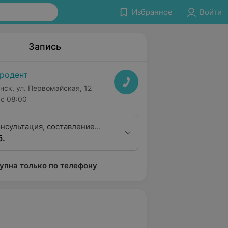
Избранное
Войти
Запись
родент
нск, ул. Первомайская, 12
с 08:00
онсультация, составление
б.
ения
упна только по телефону