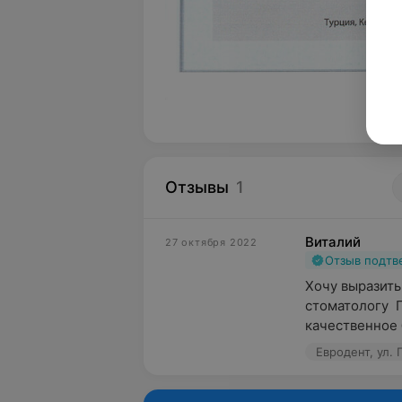
Отзывы
1
Виталий
27 октября 2022
Отзыв подт
Хочу выразить
стоматологу  
качественное 
Евродент, ул. 