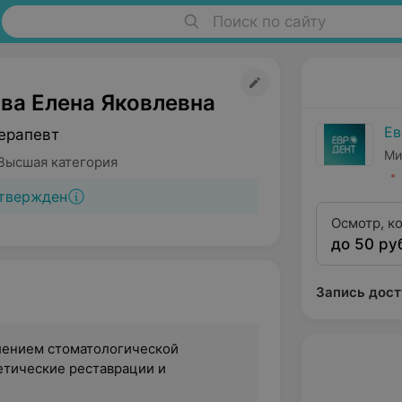
Поиск по сайту
ва Елена Яковлевна
Ев
ерапевт
Ми
Высшая категория
твержден
Осмотр, к
до 50 ру
плана леч
Запись дост
лением стоматологической
етические реставрации и