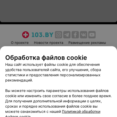
О проекте
Новости проекта
Размещение рекламы
Медицинский маркетинг
Публичный договор
Обработка файлов cookie
Пользовательское соглашение
Способы оплаты
Наш сайт использует файлы cookie для обеспечения
Вакансии
Партнеры
удобства пользователей сайта, его улучшения, сбора
Написать руководителю 103.by
статистики и предоставления персонализированных
Написать в поддержку
рекомендаций.
Персональные настройки cookie
Вы можете настроить параметры использования файлов
Обработка персональных данных
cookie или изменить свое согласие в более позднее время.
Для получения дополнительной информации о целях,
сроках и порядке использования файлов cookie вы
можете ознакомиться с нашей
Политикой обработки
файлов cookie