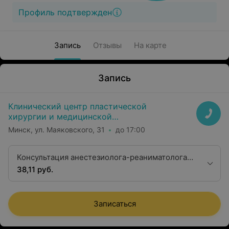
Профиль подтвержден
Запись
Отзывы
На карте
Запись
Клинический центр пластической
хирургии и медицинской
косметологии
Минск, ул. Маяковского, 31
до 17:00
Консультация анестезиолога-реаниматолога
первой квалификационной категории
38,11 руб.
Записаться