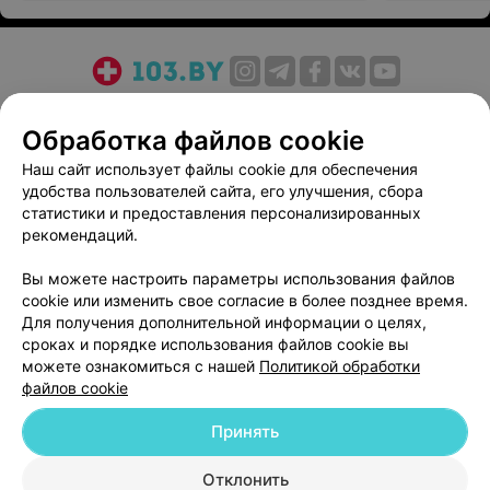
О проекте
Новости проекта
Размещение рекламы
Обработка файлов cookie
Медицинский маркетинг
Публичный договор
Пользовательское соглашение
Способы оплаты
Наш сайт использует файлы cookie для обеспечения
удобства пользователей сайта, его улучшения, сбора
Вакансии
Партнеры
статистики и предоставления персонализированных
Написать руководителю 103.by
рекомендаций.
Написать в поддержку
Вы можете настроить параметры использования файлов
Персональные настройки cookie
cookie или изменить свое согласие в более позднее время.
Обработка персональных данных
Для получения дополнительной информации о целях,
сроках и порядке использования файлов cookie вы
можете ознакомиться с нашей
Политикой обработки
файлов cookie
Принять
© 2026 ООО «Артокс Лаб», УНП 191700409
| 220012, Республика Беларусь,
Отклонить