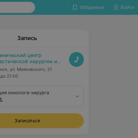
Избранное
Войти
Запись
инический центр
астической хирургии и
дицинской косметологии
нск, ул. Маяковского, 31
до 21:00
ция онколога-хирурга
б.
 31
Записаться