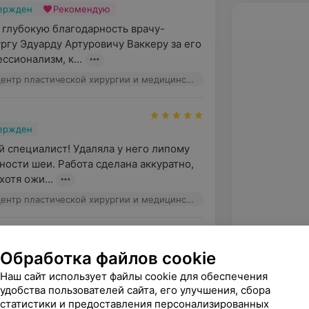
вержден
Рекомендую
 глубокую благодарность врачу-
ргу Эдуарду Артуровичу Ваккеру за его 
ссионализм, к...
Клинический центр пластической хирургии и медицинской косметологии, ул. Маяковского, 31
вержден
 специалист! Удаляла у него липому 
ности шеи. Работа сделана аккуратно, 
хотя ожи...
Клинический центр пластической хирургии и медицинской косметологии, ул. Маяковского, 31
вержден
Рекомендую
Обработка файлов cookie
 специалист,очень довольна 
Наш сайт использует файлы cookie для обеспечения
аботой. Чувствуется рука 
удобства пользователей сайта, его улучшения, сбора
от анестезии до удаления. Вс...
статистики и предоставления персонализированных