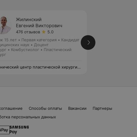
Жилинский
Герас
Евгений Викторович
Алекс
476 отзывов
5.0
3 отзы
ж 15 лет
•
Первая категория
•
Кандидат
Стаж 20 лет
•
Пер
ицинских наук • Доцент
врач
ург • Комбустиолог • Пластический
Хирург • Дермато
ург
хирург • Косметол
нический центр пластической хирургии
Клинический цент
едицинской косметологии
и медицинской ко
соглашение
Способы оплаты
Вакансии
Партнеры
ботка персональных данных