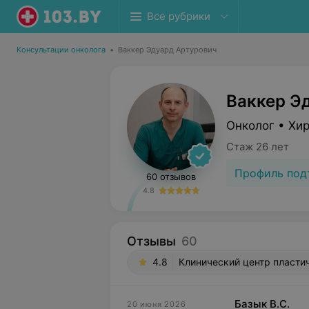
Все рубрики
Консультации онколога
•
Ваккер Эдуард Артурович
Ваккер Э
Онколог • Хир
Стаж 26 лет
Профиль под
60 отзывов
4.8
Отзывы
60
4.8
Клинический центр пластич
Базык В.С.
20 июня 2026