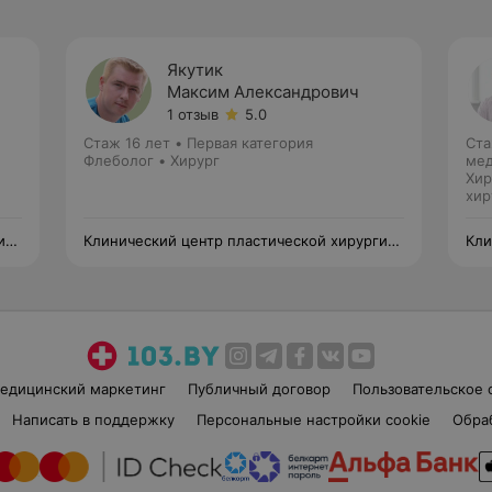
Якутик
Максим Александрович
1 отзыв
5.0
Стаж 16 лет
•
Первая категория
Ста
Флеболог • Хирург
мед
Хир
хир
ии
Клинический центр пластической хирургии
Кли
и медицинской косметологии
и м
едицинский маркетинг
Публичный договор
Пользовательское 
Написать в поддержку
Персональные настройки cookie
Обра