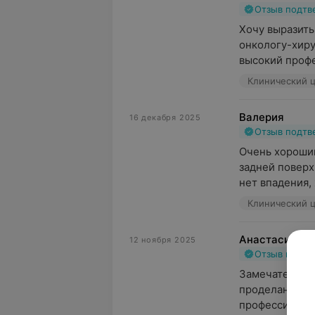
Отзыв подт
Хочу выразить
онкологу-хиру
высокий профе
Валерия
16 декабря 2025
Отзыв подт
Очень хороший
задней поверх
нет впадения, 
Анастасия
12 ноября 2025
Отзыв подт
Замечательный
проделанной р
профессионала 