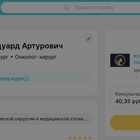
Поиск по сайту
дуард Артурович
Кл
ург • Онколог-хирург
пл
ме
Ми
твержден
Консульта
40,35 ру
еской хирургии и медицинской косметологии, ул. Маяковского,