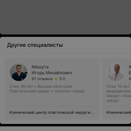
Другие специалисты
Мишута
Игорь Михайлович
97 отзывов
5.0
4
Стаж 26 лет
•
Высшая категория
Стаж 15 лет
Пластический хирург • Онколог-хирург
медицинских
Хирург • Ко
хирург
Клинический центр пластической хирургии
Клинический
и медицинской косметологии
и медицинск