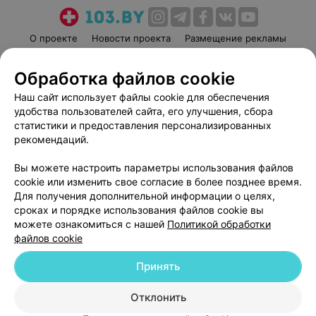
О проекте
Новости проекта
Размещение рекламы
Медицинский маркетинг
Публичный договор
Обработка файлов cookie
Пользовательское соглашение
Способы оплаты
Наш сайт использует файлы cookie для обеспечения
Вакансии
Партнеры
удобства пользователей сайта, его улучшения, сбора
Написать руководителю 103.by
статистики и предоставления персонализированных
Написать в поддержку
рекомендаций.
Персональные настройки cookie
Вы можете настроить параметры использования файлов
Обработка персональных данных
cookie или изменить свое согласие в более позднее время.
Для получения дополнительной информации о целях,
сроках и порядке использования файлов cookie вы
можете ознакомиться с нашей
Политикой обработки
файлов cookie
Принять
© 2026 ООО «Артокс Лаб», УНП 191700409
| 220012, Республика Беларусь,
г. Минск, улица Толбухина, 2, пом. 16 | help@103.by
Отклонить
Служба поддержки
+375 291212755