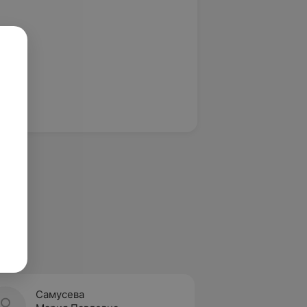
Самусева
Пасюк