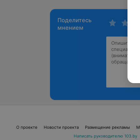
Поделитесь
мнением
О проекте
Новости проекта
Размещение рекламы
М
Написать руководителю 103.by