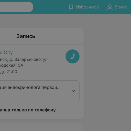
Избранное
Войти
Запись
fe City
нск, д. Валерьяново, ул.
родская, 5А
до 21:00
ция эндокринолога первой
ционной категории
упна только по телефону