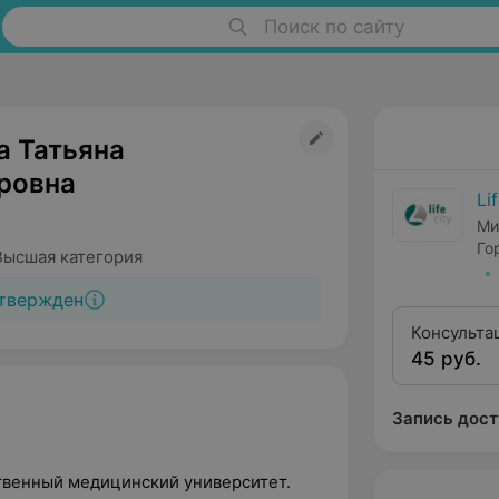
Поиск по сайту
а Татьяна
ровна
Li
Ми
Го
Высшая категория
твержден
Консульта
45 руб.
квалифика
Запись дост
ственный медицинский университет.