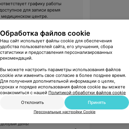
оответствует графику работы
доступное для записи время
в медицинском центре.
Обработка файлов cookie
Наш сайт использует файлы cookie для обеспечения
удобства пользователей сайта, его улучшения, сбора
статистики и предоставления персонализированных
fe City, д. Валерьяново, ул. Городская, 5А
рекомендаций.
Вы можете настроить параметры использования файлов
cookie или изменить свое согласие в более позднее время.
вержден
Рекомендую
Для получения дополнительной информации о целях,
ла на приеме у Белоусовой Татьяны 
сроках и порядке использования файлов cookie вы можете
.Татьяна внимательно осмотрела 
ознакомиться с нашей
Политикой обработки файлов cookie
робно рассказала...
Отклонить
Принять
алерьяново, ул. Городская, 5А
Персональные настройки Cookie
фСитиМед"
добрый день!
