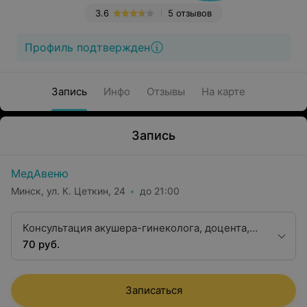
3.6
5 отзывов
Профиль подтвержден
Запись
Инфо
Отзывы
На карте
Запись
МедАвеню
Минск, ул. К. Цеткин, 24
до 21:00
Консультация акушера-гинеколога, доцента,
кандидата медицинских наук
70 руб.
Записаться