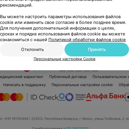
рекомендаций.
Вы можете настроить параметры использования файлов
cookie или изменить свое согласие в более позднее время.
Для получения дополнительной информации о целях,
Рекомендую
сроках и порядке использования файлов cookie вы можете
ознакомиться с нашей
Политикой обработки файлов cookie
Отклонить
Принять
Персональные настройки Cookie
едицинский маркетинг
Публичный договор
Пользовательское 
Написать в поддержку
Персональные настройки cookie
Обра
б», УНП 191700409
| 220012, Республика Беларусь, г. Минск, улица Толбухина, 2, п
Служба поддержки
+375 291212755