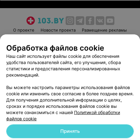
О проекте
Новости проекта
Размещение рекламы
Медицинский маркетинг
Публичный договор
Обработка файлов cookie
Пользовательское соглашение
Способы оплаты
Наш сайт использует файлы cookie для обеспечения
Вакансии
Партнеры
удобства пользователей сайта, его улучшения, сбора
Написать руководителю 103.by
статистики и предоставления персонализированных
Написать в поддержку
рекомендаций.
Персональные настройки cookie
Вы можете настроить параметры использования файлов
Обработка персональных данных
cookie или изменить свое согласие в более позднее время.
Для получения дополнительной информации о целях,
сроках и порядке использования файлов cookie вы
можете ознакомиться с нашей
Политикой обработки
файлов cookie
Принять
© 2026 ООО «Артокс Лаб», УНП 191700409
| 220012, Республика Беларусь,