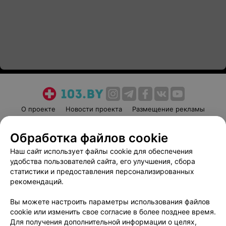
О проекте
Новости проекта
Размещение рекламы
Медицинский маркетинг
Публичный договор
Обработка файлов cookie
Пользовательское соглашение
Способы оплаты
Наш сайт использует файлы cookie для обеспечения
Вакансии
Партнеры
удобства пользователей сайта, его улучшения, сбора
Написать руководителю 103.by
статистики и предоставления персонализированных
Написать в поддержку
рекомендаций.
Персональные настройки cookie
Вы можете настроить параметры использования файлов
Обработка персональных данных
cookie или изменить свое согласие в более позднее время.
Для получения дополнительной информации о целях,