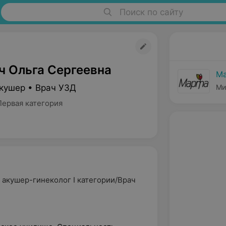
Поиск по сайту
ч Ольга Сергеевна
Ма
Акушер • Врач УЗД
Ми
Первая категория
 акушер-гинеколог I категории/Врач