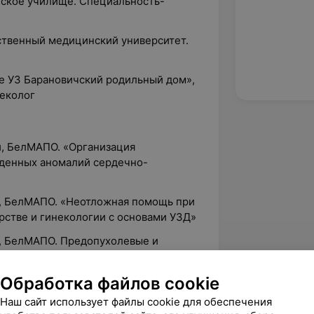
нское училище. Специальность-
рственный медицинский университет.
зе УЗ Барановичский родильный дом»,
неколог
, БелМАПО. «Организация
жденных аномалий сердечно-
и, БелМАПО. «Неотложная помощь при
рстве и гинекологии с основами УЗД»
, БелМАПО. Предопухолевые и
уктивно-значимых органов»
е высшего образования, БелМАПО.
Обработка файлов cookie
овой диагностики
Наш сайт использует файлы cookie для обеспечения