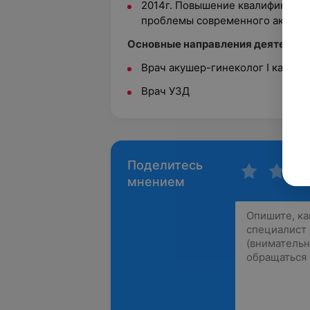
2014г. Повышение квалификации
проблемы современного акушер
Основные направления деятельно
Врач акушер-гинеколог I катего
Врач УЗД
Поделитесь
мнением