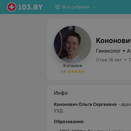
Все рубрики
Кононови
Гинеколог • 
Стаж 16 лет • 
9 отзывов
4.8
Инфо
Кононович Ольга Сергеевна
- врач
УЗД.
Образование: