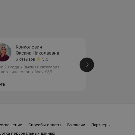
Конколович
Шуме
Оксана Николаевна
Татья
6 отзывов
5.0
Нет от
ж 23 года
•
Высшая категория
Стаж 20 лет
•
Пер
шер-гинеколог • Врач УЗД
Акушер • Гинеколо
та
Марта
соглашение
Способы оплаты
Вакансии
Партнеры
ботка персональных данных