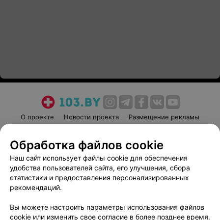
О проекте
Новости проекта
Размещение рекламы
Медицинский маркетинг
Публичный договор
Обработка файлов cookie
Пользовательское соглашение
Способы оплаты
Наш сайт использует файлы cookie для обеспечения
Вакансии
Партнеры
удобства пользователей сайта, его улучшения, сбора
Написать руководителю 103.by
статистики и предоставления персонализированных
Написать в поддержку
рекомендаций.
Персональные настройки cookie
Вы можете настроить параметры использования файлов
Обработка персональных данных
cookie или изменить свое согласие в более позднее время.