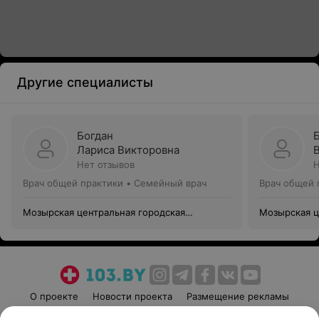
Другие специалисты
Богдан
Лариса Викторовна
Нет отзывов
Н
Врач общей практики • Семейный врач
Врач общей 
Мозырская центральная городская
Мозырская ц
поликлиника №2
поликлиник
О проекте
Новости проекта
Размещение рекламы
Медицинский маркетинг
Публичный договор