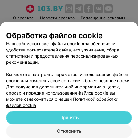
О проекте
Новости проекта
Размещение рекламы
Медицинский маркетинг
Публичный договор
Обработка файлов cookie
Пользовательское соглашение
Способы оплаты
Наш сайт использует файлы cookie для обеспечения
Вакансии
Партнеры
удобства пользователей сайта, его улучшения, сбора
Написать руководителю 103.by
статистики и предоставления персонализированных
Написать в поддержку
рекомендаций.
Персональные настройки cookie
Вы можете настроить параметры использования файлов
Обработка персональных данных
cookie или изменить свое согласие в более позднее время.
Для получения дополнительной информации о целях,
сроках и порядке использования файлов cookie вы
можете ознакомиться с нашей
Политикой обработки
файлов cookie
Принять
© 2026 ООО «Артокс Лаб», УНП 191700409
| 220012, Республика Беларусь,
г. Минск, улица Толбухина, 2, пом. 16 | help@103.by
Отклонить