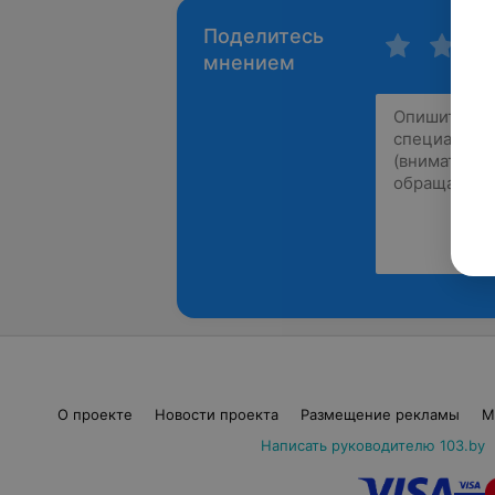
Поделитесь
мнением
О проекте
Новости проекта
Размещение рекламы
М
Написать руководителю 103.by