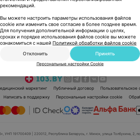
рекомендаций.
Вы можете настроить параметры использования файлов
cookie или изменить свое согласие в более позднее время.
Для получения дополнительной информации о целях,
сроках и порядке использования файлов cookie вы можете
Рекомендую
ознакомиться с нашей
Политикой обработки файлов cookie
Отклонить
Принять
Персональные настройки Cookie
едицинский маркетинг
Публичный договор
Пользовательское 
Написать в поддержку
Персональные настройки cookie
Обра
б», УНП 191700409
| 220012, Республика Беларусь, г. Минск, улица Толбухина, 2, п