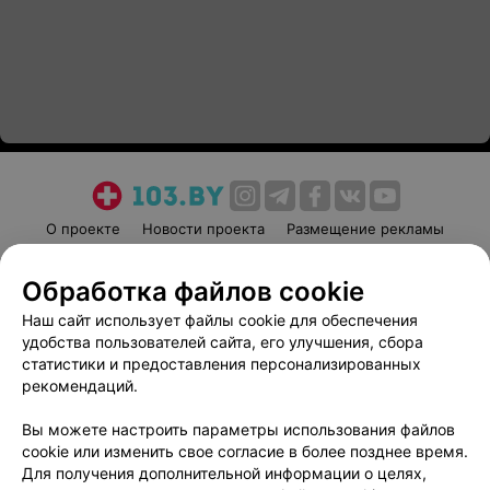
О проекте
Новости проекта
Размещение рекламы
Медицинский маркетинг
Публичный договор
Обработка файлов cookie
Пользовательское соглашение
Способы оплаты
Наш сайт использует файлы cookie для обеспечения
Вакансии
Партнеры
удобства пользователей сайта, его улучшения, сбора
Написать руководителю 103.by
статистики и предоставления персонализированных
Написать в поддержку
рекомендаций.
Персональные настройки cookie
Вы можете настроить параметры использования файлов
Обработка персональных данных
cookie или изменить свое согласие в более позднее время.
Для получения дополнительной информации о целях,