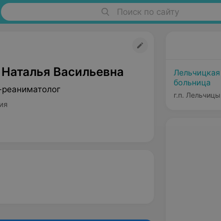
Поиск по сайту
 Наталья Васильевна
Лельчицкая
больница
-реаниматолог
г.п. Лельчицы
ия