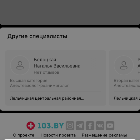
Другие специалисты
Белоцкая
Наталья Васильевна
Нет отзывов
Н
Высшая категория
Вторая кате
Анестезиолог-реаниматолог
Анестезиоло
Лельчицкая центральная районная
Лельчицкая 
больница
больница
О проекте
Новости проекта
Размещение рекламы