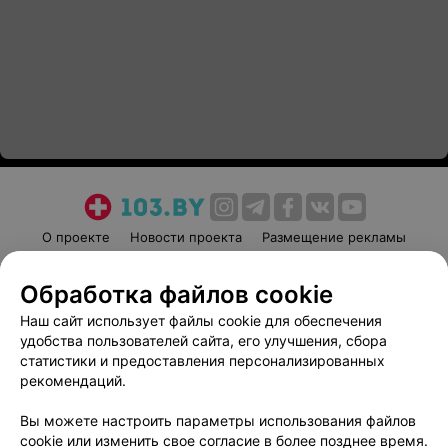
О проекте
Новости проекта
Размещение рекламы
Медицинский маркетинг
Публичный договор
Обработка файлов cookie
Пользовательское соглашение
Способы оплаты
Наш сайт использует файлы cookie для обеспечения
Вакансии
Партнеры
удобства пользователей сайта, его улучшения, сбора
Написать руководителю 103.by
статистики и предоставления персонализированных
Написать в поддержку
рекомендаций.
Персональные настройки cookie
Вы можете настроить параметры использования файлов
Обработка персональных данных
cookie или изменить свое согласие в более позднее время.