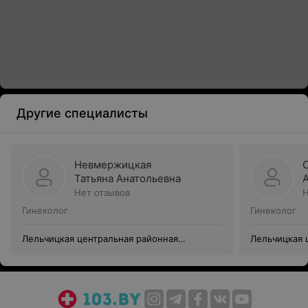
Другие специалисты
Невмержицкая
Татьяна Анатольевна
Нет отзывов
Н
Гинеколог
Гинеколог
Лельчицкая центральная районная
Лельчицкая 
больница
больница