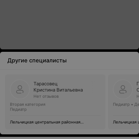
Другие специалисты
Тарасовец
Кристина Витальевна
Нет отзывов
Н
Вторая категория
Педиатр • Д
Педиатр
Лельчицкая центральная районная
Лельчицкая 
больница
больница