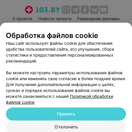
О проекте
Новости проекта
Размещение рекламы
Медицинский маркетинг
Публичный договор
Обработка файлов cookie
Пользовательское соглашение
Способы оплаты
Наш сайт использует файлы cookie для обеспечения
Вакансии
Партнеры
удобства пользователей сайта, его улучшения, сбора
Написать руководителю 103.by
статистики и предоставления персонализированных
Написать в поддержку
рекомендаций.
Персональные настройки cookie
Вы можете настроить параметры использования файлов
Обработка персональных данных
cookie или изменить свое согласие в более позднее время.
Для получения дополнительной информации о целях,
сроках и порядке использования файлов cookie вы
можете ознакомиться с нашей
Политикой обработки
файлов cookie
Принять
© 2026 ООО «Артокс Лаб», УНП 191700409
| 220012, Республика Беларусь,
г. Минск, улица Толбухина, 2, пом. 16 | help@103.by
Отклонить