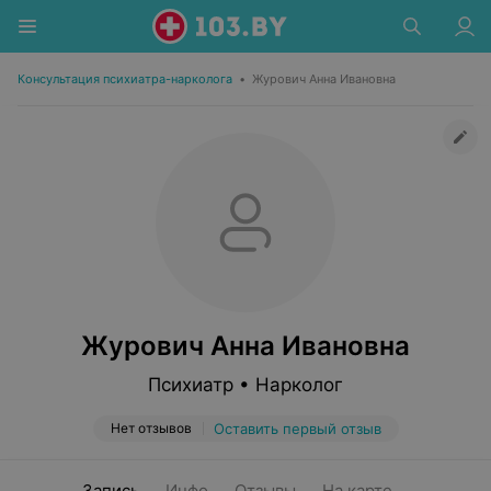
Консультация психиатра-нарколога
•
Журович Анна Ивановна
Журович Анна Ивановна
Психиатр • Нарколог
Нет отзывов
Оставить первый отзыв
Запись
Инфо
Отзывы
На карте