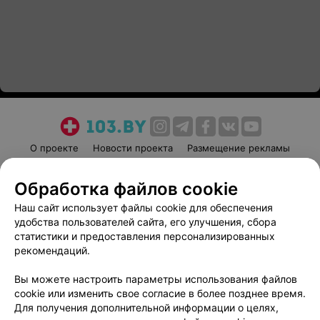
О проекте
Новости проекта
Размещение рекламы
Медицинский маркетинг
Публичный договор
Обработка файлов cookie
Пользовательское соглашение
Способы оплаты
Наш сайт использует файлы cookie для обеспечения
Вакансии
Партнеры
удобства пользователей сайта, его улучшения, сбора
Написать руководителю 103.by
статистики и предоставления персонализированных
Написать в поддержку
рекомендаций.
Персональные настройки cookie
Вы можете настроить параметры использования файлов
Обработка персональных данных
cookie или изменить свое согласие в более позднее время.
Для получения дополнительной информации о целях,