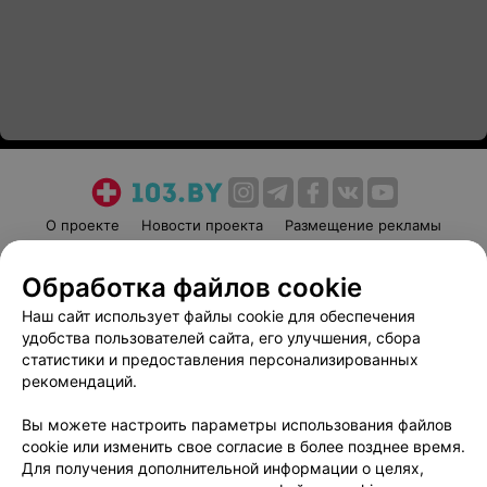
О проекте
Новости проекта
Размещение рекламы
Медицинский маркетинг
Публичный договор
Обработка файлов cookie
Пользовательское соглашение
Способы оплаты
Наш сайт использует файлы cookie для обеспечения
Вакансии
Партнеры
удобства пользователей сайта, его улучшения, сбора
Написать руководителю 103.by
статистики и предоставления персонализированных
Написать в поддержку
рекомендаций.
Персональные настройки cookie
Вы можете настроить параметры использования файлов
Обработка персональных данных
cookie или изменить свое согласие в более позднее время.
Для получения дополнительной информации о целях,