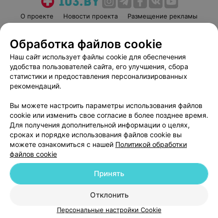
О проекте
Новости проекта
Размещение рекламы
Медицинский маркетинг
Публичный договор
Обработка файлов cookie
Пользовательское соглашение
Способы оплаты
Наш сайт использует файлы cookie для обеспечения
Вакансии
Партнеры
удобства пользователей сайта, его улучшения, сбора
Написать руководителю 103.by
статистики и предоставления персонализированных
Написать в поддержку
рекомендаций.
Персональные настройки cookie
Вы можете настроить параметры использования файлов
Обработка персональных данных
cookie или изменить свое согласие в более позднее время.
Для получения дополнительной информации о целях,
сроках и порядке использования файлов cookie вы
можете ознакомиться с нашей
Политикой обработки
файлов cookie
Принять
© 2026 ООО «Артокс Лаб», УНП 191700409
| 220012, Республика Беларусь,
г. Минск, улица Толбухина, 2, пом. 16 | help@103.by
Отклонить
Служба поддержки
+375 291212755
Персональные настройки Cookie