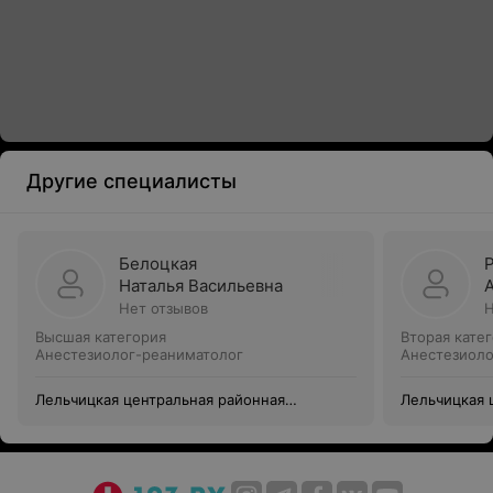
Другие специалисты
Белоцкая
Наталья Васильевна
Нет отзывов
Н
Высшая категория
Вторая кате
Анестезиолог-реаниматолог
Анестезиоло
Лельчицкая центральная районная
Лельчицкая 
больница
больница