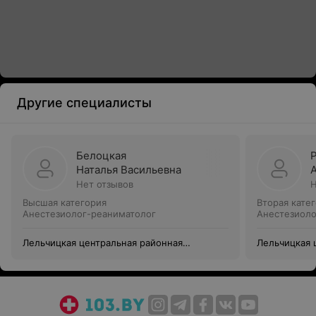
Другие специалисты
Белоцкая
Наталья Васильевна
Нет отзывов
Н
Высшая категория
Вторая кате
Анестезиолог-реаниматолог
Анестезиоло
Лельчицкая центральная районная
Лельчицкая 
больница
больница