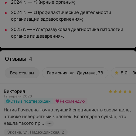
2024 г. — «Жирные органы»;
2024 г. — «Профилактические деятельности
организации здравоохранения»;
2025 г. — «Ультразвуковая диагностика патологии
органов пищеварения».
Отзывы
4
Все отзывы
Гармония, ул. Даумана, 78
5.0
Э
Виктория
12 апреля 2026
Отзыв подтвержден
Рекомендую
Натиа Гочаевна точно лучший специалист в своем деле, 
а также невероятный человек! Благодарна судьбе, что 
нашла такого пр...
Эксана, ул. Надеждинская, 2