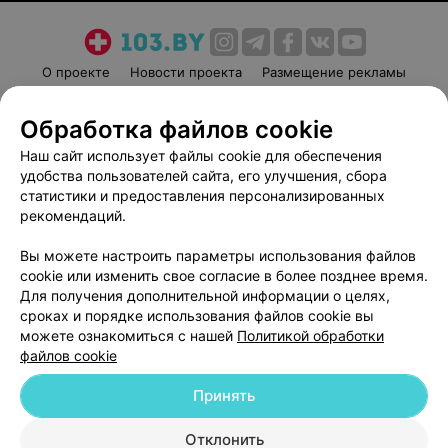
О проекте
Новости проекта
Размещение рекламы
Медицинский маркетинг
Публичный договор
Обработка файлов cookie
Пользовательское соглашение
Способы оплаты
Наш сайт использует файлы cookie для обеспечения
Вакансии
Партнеры
удобства пользователей сайта, его улучшения, сбора
Написать руководителю 103.by
статистики и предоставления персонализированных
Написать в поддержку
рекомендаций.
Персональные настройки cookie
Вы можете настроить параметры использования файлов
Обработка персональных данных
cookie или изменить свое согласие в более позднее время.
Для получения дополнительной информации о целях,
сроках и порядке использования файлов cookie вы
можете ознакомиться с нашей
Политикой обработки
файлов cookie
Принять
© 2026 ООО «Артокс Лаб», УНП 191700409
| 220012, Республика Беларусь,
г. Минск, улица Толбухина, 2, пом. 16 | help@103.by
Отклонить