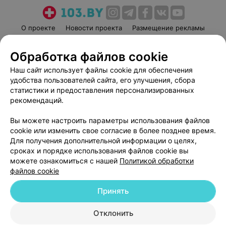
О проекте
Новости проекта
Размещение рекламы
Медицинский маркетинг
Публичный договор
Обработка файлов cookie
Пользовательское соглашение
Способы оплаты
Наш сайт использует файлы cookie для обеспечения
Вакансии
Партнеры
удобства пользователей сайта, его улучшения, сбора
Написать руководителю 103.by
статистики и предоставления персонализированных
Написать в поддержку
рекомендаций.
Персональные настройки cookie
Вы можете настроить параметры использования файлов
Обработка персональных данных
cookie или изменить свое согласие в более позднее время.
Для получения дополнительной информации о целях,
сроках и порядке использования файлов cookie вы
можете ознакомиться с нашей
Политикой обработки
файлов cookie
Принять
© 2026 ООО «Артокс Лаб», УНП 191700409
| 220012, Республика Беларусь,
г. Минск, улица Толбухина, 2, пом. 16 | help@103.by
Отклонить
Служба поддержки
+375 291212755